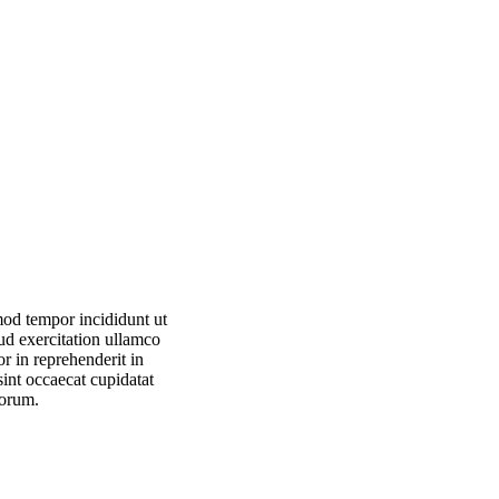
mod tempor incididunt ut
ud exercitation ullamco
r in reprehenderit in
sint occaecat cupidatat
borum.