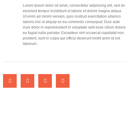
Lorem ipsum dolor sit amet, consectetur adipiscing elit, sed do
eiusmod tempor incididunt ut labore et dolore magna aliqua.
Ut enim ad minim veniam, quis nostrud exercitation ullamco
laboris nisi ut aliquip ex ea commodo consequat. Duis aute
irure dolor in reprehenderit in voluptate velit esse cillum dolore
eu fugiat nulla pariatur. Excepteur sint occaecat cupidatat non
proident, sunt in culpa qui officia deserunt mollit anim id est
laborum.