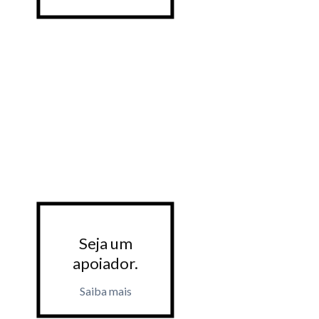
Seja um
Seja 
apoiador.
apoiad
Saiba mais
Saiba m