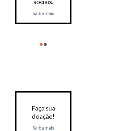
sociai
eventos.
Saiba m
Faça sua
Faça 
doação!
doaçã
Saiba mais
Saiba m