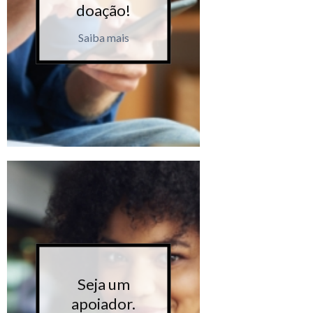
doação!
doaçã
Saiba mais
Saiba m
Seja um
Seja 
apoiador.
apoiad