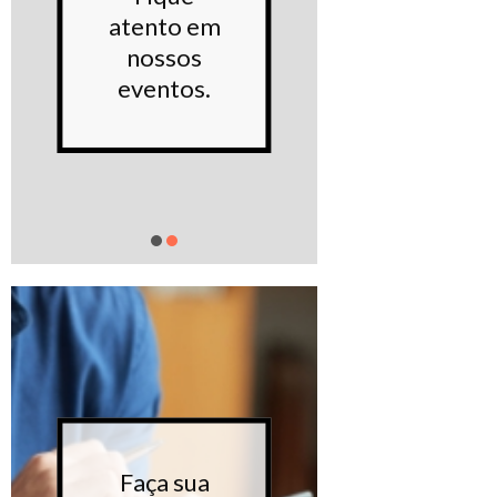
noss
atento em
Proje
nossos
sociai
eventos.
Saiba m
Faça sua
Faça 