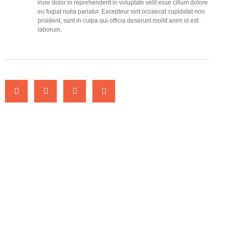
irure dolor in reprehenderit in voluptate velit esse cillum dolore
eu fugiat nulla pariatur. Excepteur sint occaecat cupidatat non
proident, sunt in culpa qui officia deserunt mollit anim id est
laborum.