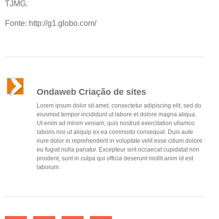
TJMG.
Fonte: http://g1.globo.com/
Ondaweb Criação de sites
Lorem ipsum dolor sit amet, consectetur adipiscing elit, sed do
eiusmod tempor incididunt ut labore et dolore magna aliqua.
Ut enim ad minim veniam, quis nostrud exercitation ullamco
laboris nisi ut aliquip ex ea commodo consequat. Duis aute
irure dolor in reprehenderit in voluptate velit esse cillum dolore
eu fugiat nulla pariatur. Excepteur sint occaecat cupidatat non
proident, sunt in culpa qui officia deserunt mollit anim id est
laborum.