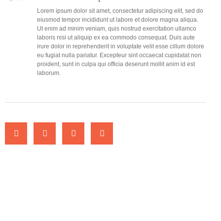
Lorem ipsum dolor sit amet, consectetur adipiscing elit, sed do
eiusmod tempor incididunt ut labore et dolore magna aliqua.
Ut enim ad minim veniam, quis nostrud exercitation ullamco
laboris nisi ut aliquip ex ea commodo consequat. Duis aute
irure dolor in reprehenderit in voluptate velit esse cillum dolore
eu fugiat nulla pariatur. Excepteur sint occaecat cupidatat non
proident, sunt in culpa qui officia deserunt mollit anim id est
laborum.