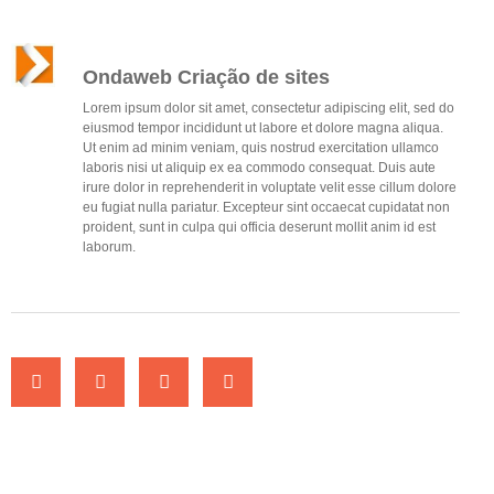
Ondaweb Criação de sites
Lorem ipsum dolor sit amet, consectetur adipiscing elit, sed do
eiusmod tempor incididunt ut labore et dolore magna aliqua.
Ut enim ad minim veniam, quis nostrud exercitation ullamco
laboris nisi ut aliquip ex ea commodo consequat. Duis aute
irure dolor in reprehenderit in voluptate velit esse cillum dolore
eu fugiat nulla pariatur. Excepteur sint occaecat cupidatat non
proident, sunt in culpa qui officia deserunt mollit anim id est
laborum.