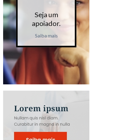
Seja um
Seja 
apoiador.
apoiad
Saiba mais
Saiba m