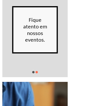
Conhe
Fique
noss
atento em
Proje
nossos
sociai
eventos.
Saiba m