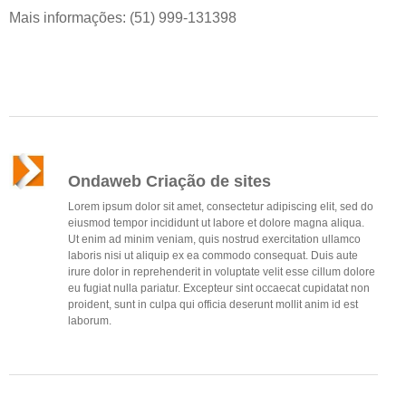
Mais informações: (51) 999-131398
Ondaweb Criação de sites
Lorem ipsum dolor sit amet, consectetur adipiscing elit, sed do
eiusmod tempor incididunt ut labore et dolore magna aliqua.
Ut enim ad minim veniam, quis nostrud exercitation ullamco
laboris nisi ut aliquip ex ea commodo consequat. Duis aute
irure dolor in reprehenderit in voluptate velit esse cillum dolore
eu fugiat nulla pariatur. Excepteur sint occaecat cupidatat non
proident, sunt in culpa qui officia deserunt mollit anim id est
laborum.