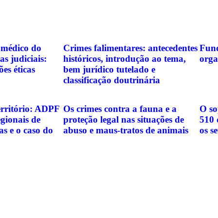
 médico do
Crimes falimentares: antecedentes
Fund
as judiciais:
históricos, introdução ao tema,
orga
ões éticas
bem jurídico tutelado e
classificação doutrinária
rritório: ADPF
Os crimes contra a fauna e a
O so
gionais de
proteção legal nas situações de
510 
as e o caso do
abuso e maus-tratos de animais
os s