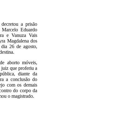
 decretou a prisão
, Marcelo Eduardo
ira e Vanuza Vais
dyra Magdalena dos
 dia 26 de agosto,
destina.
 de aborto móveis,
juiz que proferiu a
pública, diante da
ara a conclusão do
tejo com os demais
ncontro do corpo da
rmou o magistrado.