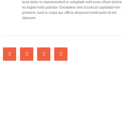
irure dolor in reprehenderit in voluptate velit esse cillum dolore
eu fugiat nulla pariatur. Excepteur sint occaecat cupidatat non
proident, sunt in culpa qui officia deserunt mollit anim id est
laborum.