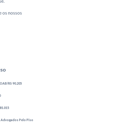
se.
e os nossos
iso
l OAB/RS 90.205
0
81.015
 Advogados Pelo Piso