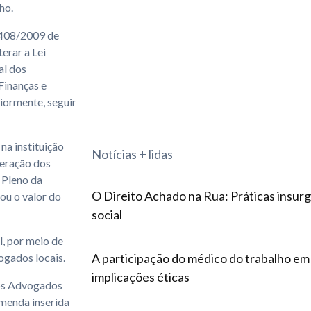
ho.
6408/2009 de
erar a Lei
al dos
Finanças e
riormente, seguir
na instituição
Notícias + lidas
neração dos
 Pleno da
O Direito Achado na Rua: Práticas insur
u o valor do
social
l, por meio de
vogados locais.
A participação do médico do trabalho em p
implicações éticas
dos Advogados
 emenda inserida