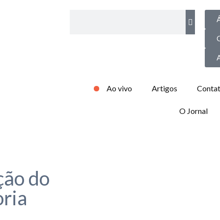
Á
Ao vivo
Artigos
Conta
O Jornal
ção do
oria