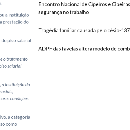
s.
Encontro Nacional de Cipeiros e Cipeira
segurança no trabalho
u a instituição
da prestação do
Tragédia familiar causada pelo césio-1
do piso salarial
:
ADPF das favelas altera modelo de comba
ue o tratamento
iso salarial
 a instituição do
sociais,
hores condições
ivo, a categoria
Piso como