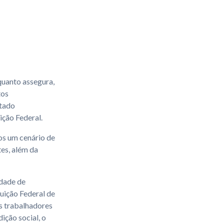
quanto assegura,
tos
stado
ição Federal.
os um cenário de
es, além da
idade de
tuição Federal de
os trabalhadores
ição social, o