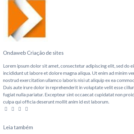
Ondaweb Criação de sites
Lorem ipsum dolor sit amet, consectetur adipiscing elit, sed do
incididunt ut labore et dolore magna aliqua. Ut enim ad minim ve
nostrud exercitation ullamco laboris nisi ut aliquip ex ea comm
Duis aute irure dolor in reprehenderit in voluptate velit esse cill
fugiat nulla pariatur. Excepteur sint occaecat cupidatat non proid
culpa qui officia deserunt mollit anim id est laborum.
Leia também