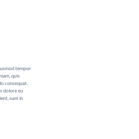
 eiusmod tempor
niam, quis
odo consequat.
um dolore eu
ent, sunt in