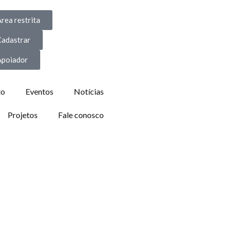
rea restrita
Cadastrar
Apoiador
to
Eventos
Notícias
Projetos
Fale conosco