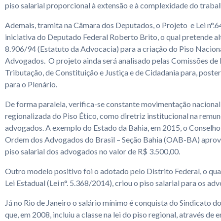
piso salarial proporcional à extensão e à complexidade do trabal
Ademais, tramita na Câmara dos Deputados, o Projeto e Lei n°.
iniciativa do Deputado Federal Roberto Brito, o qual pretende alt
8.906/94 (Estatuto da Advocacia) para a criação do Piso Nacion
Advogados. O projeto ainda será analisado pelas Comissões de 
Tributação, de Constituição e Justiça e de Cidadania para, poste
para o Plenário.
De forma paralela, verifica-se constante movimentação nacional 
regionalizada do Piso Ético, como diretriz institucional na remu
advogados. A exemplo do Estado da Bahia, em 2015, o Conselho
Ordem dos Advogados do Brasil – Seção Bahia (OAB-BA) aprovo
piso salarial dos advogados no valor de R$ 3.500,00.
Outro modelo positivo foi o adotado pelo Distrito Federal, o qua
Lei Estadual (Lei n°. 5.368/2014), criou o piso salarial para os ad
Já no Rio de Janeiro o salário mínimo é conquista do Sindicato 
que, em 2008, incluiu a classe na lei do piso regional, através de